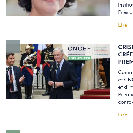
insti
Prési
Lire
CRIS
CRÉD
PREM
Commu
et CNC
et d’i
Premie
contex
Lire