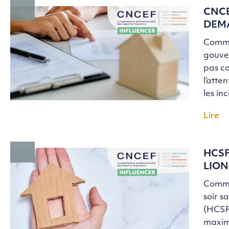
CNCE
DEMA
Commun
gouver
pas co
l’atte
les in
Lire
HCSF
LION
Commun
soir s
(HCSF)
maxima