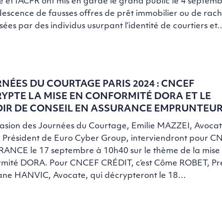
 et l’ACPR ont mis en garde le grand public le 4 septemb
escence de fausses offres de prêt immobilier ou de rach
ées par des individus usurpant l’identité de courtiers et
NÉES DU COURTAGE PARIS 2024 : CNCEF
YPTE LA MISE EN CONFORMITÉ DORA ET LE
IR DE CONSEIL EN ASSURANCE EMPRUNTEU
casion des Journées du Courtage, Emilie MAZZEI, Avocat
 Président de Euro Cyber Group, interviendront pour 
ANCE le 17 septembre à 10h40 sur le thème de la mise
rmité DORA. Pour CNCEF CRÉDIT, c’est Côme ROBET, Pré
ne HANVIC, Avocate, qui décrypteront le 18…