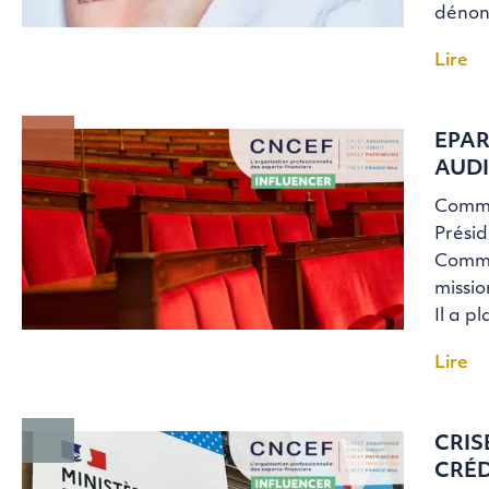
dénon
Lire
EPAR
AUDI
Commu
Prési
Commis
missio
Il a p
Lire
CRIS
CRÉD