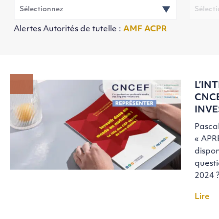
Alertes Autorités de tutelle :
AMF
ACPR
L’IN
CNCE
INVE
Pasca
« APRE
dispon
questi
2024 
Lire