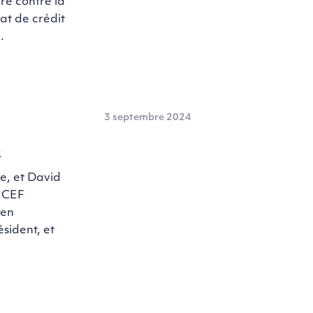
re contre la
at de crédit
…
3 septembre 2024
R
e, et David
CNCEF
 en
sident, et