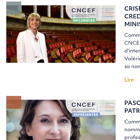
CRIS
CRED
MINI
Commu
CNCEF 
d’inte
Valéri
sa nom
Lire
PASC
PATR
Commu
nommée
profes