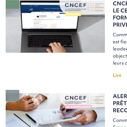
CNCE
LE C
FORM
PRIV
Commu
est fi
leader
object
leurs 
Lire
ALER
PRÊT
REC
Commu