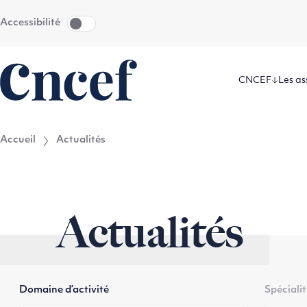
Aller
Aller au
Accessibilité
au
contenu
menu
CNCEF
Les as
Accueil
Actualités
Actualités
Domaine d’activité
Spéciali