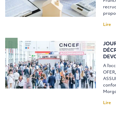
France
recrud
propos
Lire
JOUR
DÉCR
DEVO
A l’oc
OFER,
ASSUR
confo
Morga
Lire