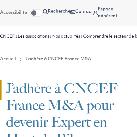
Aller
Aller au
Espace
Recherche
Contact
Accessibilité
au
contenu
adhérent
menu
CNCEF
Les associations
Nos actualités
Comprendre le secteur de l
Accueil
J’adhère à CNCEF France M&A
J’adhère à CNCEF
France M&A pour
devenir Expert en