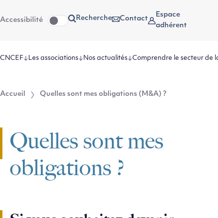
Aller
Aller au
Espace
Recherche
Contact
Accessibilité
au
contenu
adhérent
menu
CNCEF
Les associations
Nos actualités
Comprendre le secteur de l
Accueil
Quelles sont mes obligations (M&A) ?
Quelles sont mes
obligations ?