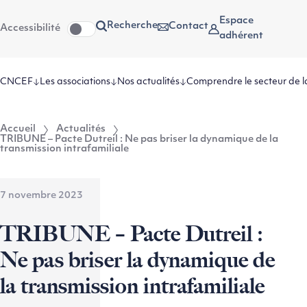
Aller
Aller au
Espace
Recherche
Contact
Accessibilité
au
contenu
adhérent
menu
CNCEF
Les associations
Nos actualités
Comprendre le secteur de l
Accueil
Actualités
TRIBUNE – Pacte Dutreil : Ne pas briser la dynamique de la
transmission intrafamiliale
7 novembre 2023
TRIBUNE – Pacte Dutreil :
Ne pas briser la dynamique de
la transmission intrafamiliale