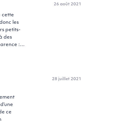
26 août 2021
 cette
donc les
s petits-
 à des
pparence :…
28 juillet 2021
acement
 d’une
 de ce
n