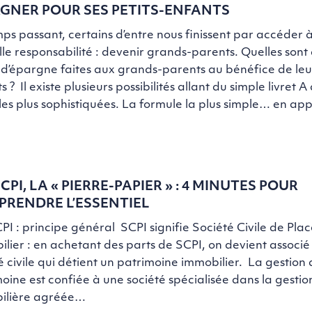
GNER POUR SES PETITS-ENFANTS
ps passant, certains d’entre nous finissent par accéder à
le responsabilité : devenir grands-parents. Quelles sont 
 d’épargne faites aux grands-parents au bénéfice de leur
s ? Il existe plusieurs possibilités allant du simple livret A
es plus sophistiquées. La formule la plus simple… en a
SCPI, LA « PIERRE-PAPIER » : 4 MINUTES POUR
RENDRE L’ESSENTIEL
PI : principe général SCPI signifie Société Civile de Pl
lier : en achetant des parts de SCPI, on devient associé
é civile qui détient un patrimoine immobilier. La gestion
oine est confiée à une société spécialisée dans la gestio
ilière agréée…