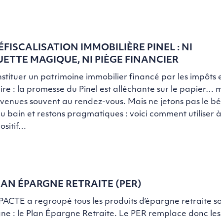
ÉFISCALISATION IMMOBILIÈRE PINEL : NI
ETTE MAGIQUE, NI PIÈGE FINANCIER
stituer un patrimoine immobilier financé par les impôts e
ire : la promesse du Pinel est alléchante sur le papier… m
venues souvent au rendez-vous. Mais ne jetons pas le b
du bain et restons pragmatiques : voici comment utiliser 
positif…
LAN ÉPARGNE RETRAITE (PER)
 PACTE a regroupé tous les produits d’épargne retraite s
ne : le Plan Épargne Retraite. Le PER remplace donc les