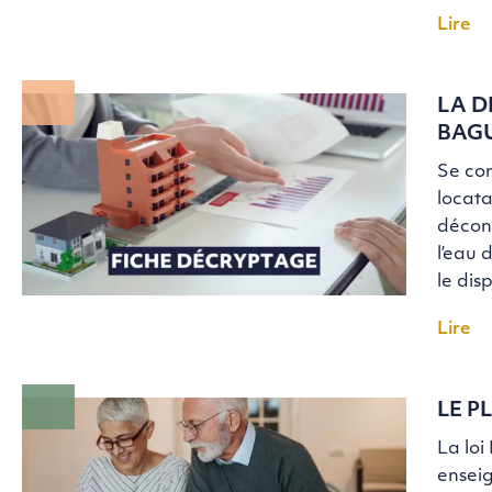
Lire
LA D
BAGU
Se con
locata
décon
l’eau 
le dis
Lire
LE P
La loi
enseig