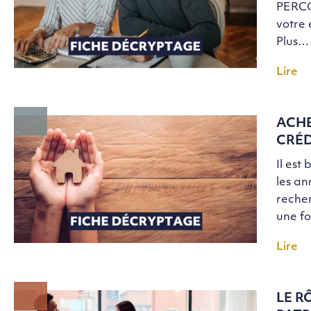
PERCO,
votre 
Plus…
Lire
ACHE
CRÉD
Il est
les an
recher
une fo
Lire
LE R