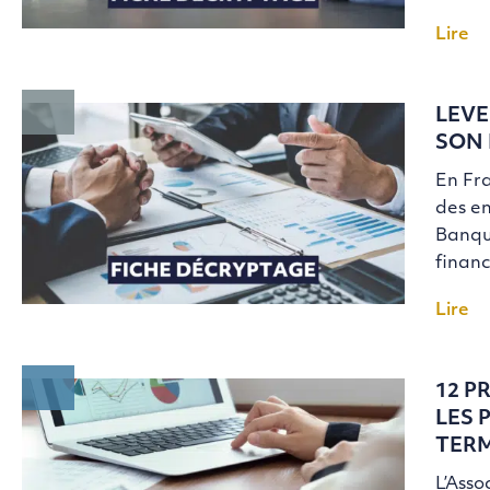
Lire
LEVE
SON 
En Fra
des en
Banque
financ
Lire
12 P
LES 
TER
L’Asso