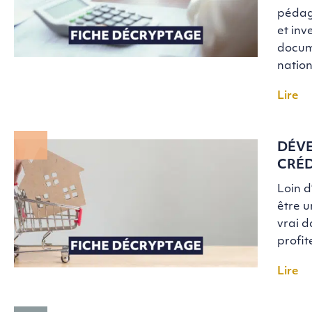
pédag
et inv
docume
natio
Lire
DÉVE
CRÉD
Loin d
être u
vrai d
profit
Lire