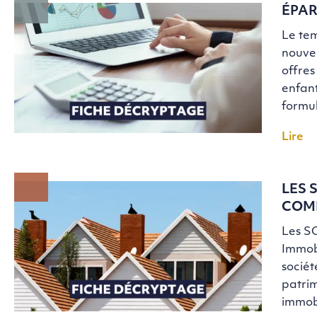
ÉPAR
Le tem
nouvel
offres
enfant
formul
Lire
LES 
COMP
Les SC
Immobi
sociét
patrim
immob