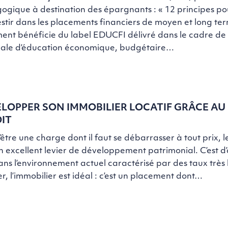
ogique à destination des épargnants : « 12 principes p
estir dans les placements financiers de moyen et long te
nt bénéficie du label EDUCFI délivré dans le cadre de 
nale d’éducation économique, budgétaire…
LOPPER SON IMMOBILIER LOCATIF GRÂCE AU
IT
’être une charge dont il faut se débarrasser à tout prix, l
n excellent levier de développement patrimonial. C’est d
ans l’environnement actuel caractérisé par des taux très
er, l’immobilier est idéal : c’est un placement dont…