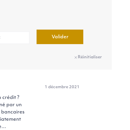
Valider
Réinitialiser
1 décembre 2021
 crédit ?
né par un
s bancaires
diatement
le…