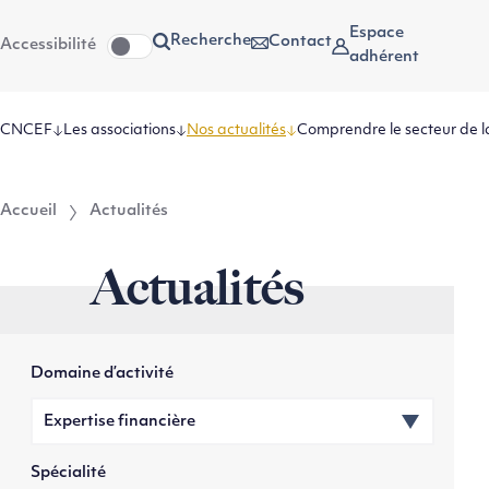
Aller
Aller au
Espace
Recherche
Contact
Accessibilité
au
contenu
adhérent
menu
CNCEF
Les associations
Nos actualités
Comprendre le secteur de l
Accueil
Actualités
Actualités
Domaine d’activité
Spécialité