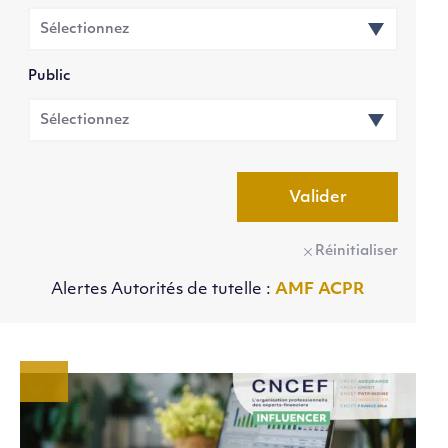
Public
Valider
Réinitialiser
Alertes Autorités de tutelle :
AMF
ACPR