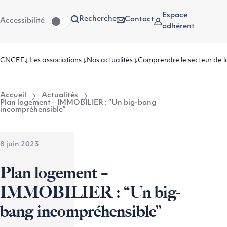
Aller
Aller au
Espace
Recherche
Contact
Accessibilité
au
contenu
adhérent
menu
CNCEF
Les associations
Nos actualités
Comprendre le secteur de l
Accueil
Actualités
Plan logement – IMMOBILIER : “Un big-bang
incompréhensible”
8 juin 2023
Plan logement –
IMMOBILIER : “Un big-
bang incompréhensible”