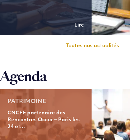
Lire
Toutes nos actualités
Agenda
PATRIMOINE
CNCEF partenaire des
Rencontres Occur – Paris les
24 et…