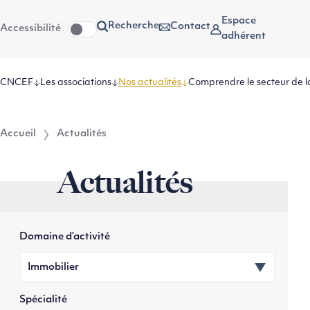
Aller
Aller au
Espace
Recherche
Contact
Accessibilité
au
contenu
adhérent
menu
CNCEF
Les associations
Nos actualités
Comprendre le secteur de l
Accueil
Actualités
Actualités
Domaine d’activité
Spécialité