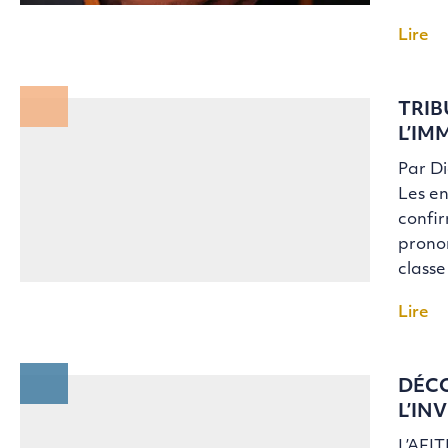
Lire
TRIB
L’IM
Par D
Les en
confir
pronon
classe
Lire
DÉCO
L’IN
L’AFIT