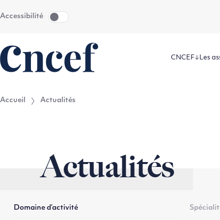
Aller
Aller au
Accessibilité
au
contenu
menu
CNCEF
Les as
Accueil
Actualités
Actualités
Domaine d’activité
Spéciali