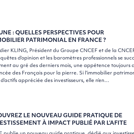
UNE : QUELLES PERSPECTIVES POUR
MOBILIER PATRIMONIAL EN FRANCE ?
idier KLING, Président du Groupe CNCEF et de la CNCEF
quêtes d’opinion et les baromètres professionnels se suc
ment au gré des derniers mois, une appétence toujours a
cée des Français pour la pierre. Si l’immobilier patrimon
 d’actifs appréciée des investisseurs, elle n’en…
UVREZ LE NOUVEAU GUIDE PRATIQUE DE
VESTISSEMENT À IMPACT PUBLIÉ PAR L’AFITE
E publie un nouveau guide pratique, dédié aux investis