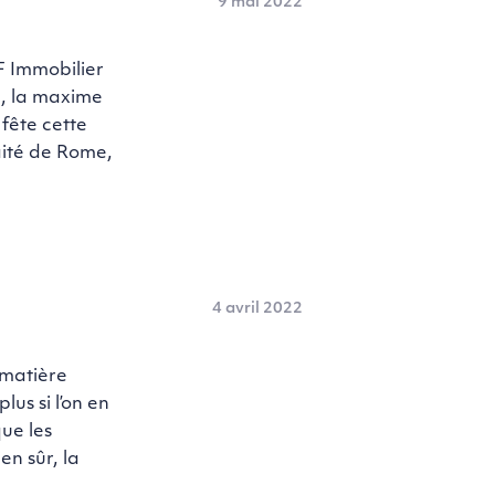
9 mai 2022
 Immobilier
e, la maxime
 fête cette
aité de Rome,
4 avril 2022
matière
lus si l’on en
que les
n sûr, la