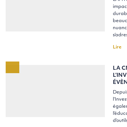
impact
durabl
beauco
nuance
s’adr
Lire
LA C
L’IN
ÉVÈ
Depuis
l’Inve
égalem
l’éduc
d’outi