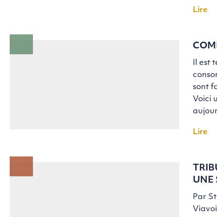
Lire
COM
Il est
conso
sont f
Voici 
aujour
Lire
TRIB
UNE 
Par S
Viavoi