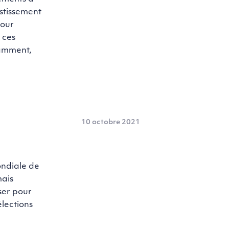
estissement
pour
 ces
tamment,
10 octobre 2021
ondiale de
mais
ser pour
lections