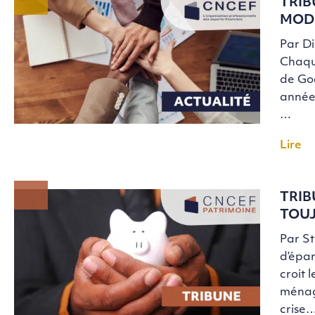
TRIB
MODÈ
Par D
Chaque
de Goe
année,
…
Lire
TRIB
TOUJ
Par S
d’épar
croit 
ménage
crise