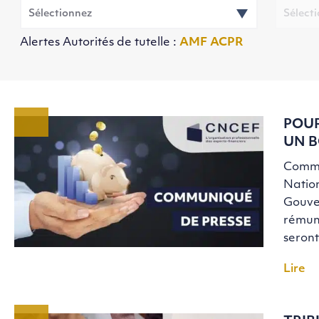
Alertes Autorités de tutelle :
AMF
ACPR
POUR
UN B
Commu
Nation
Gouve
rémuné
seron
Lire