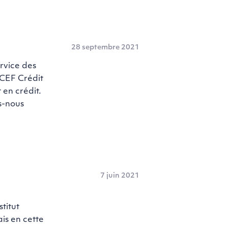
28 septembre 2021
ervice des
NCEF Crédit
 en crédit.
s-nous
7 juin 2021
titut
is en cette