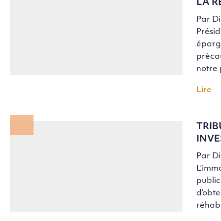
LA R
Par D
Présid
épargn
précau
notre 
Lire
TRIB
INVE
Par D
L’immo
public
d’obte
réhabi