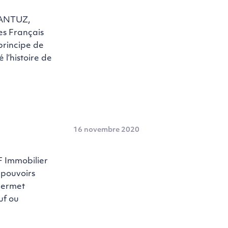
FANTUZ,
es Français
 principe de
 l’histoire de
16 novembre 2020
 Immobilier
s pouvoirs
 permet
uf ou