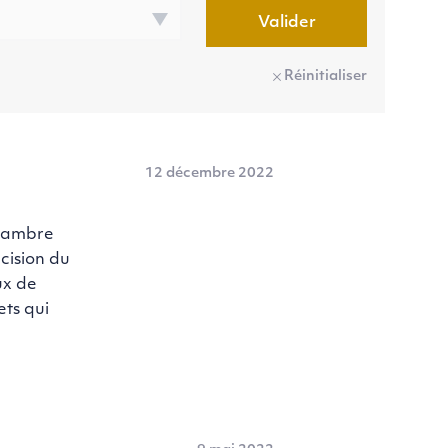
Valider
Réinitialiser
12 décembre 2022
Chambre
cision du
ux de
ets qui