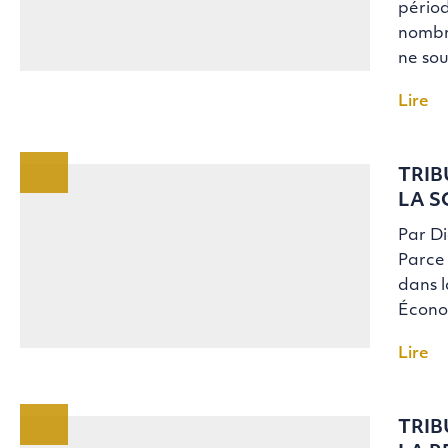
périod
nombre
ne so
Lire
TRIB
LA S
Par D
Parce 
dans l
Économ
Lire
TRIB