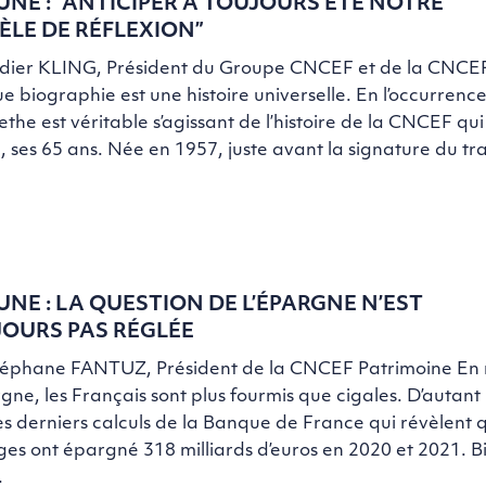
UNE : “ANTICIPER A TOUJOURS ÉTÉ NOTRE
LE DE RÉFLEXION”
idier KLING, Président du Groupe CNCEF et de la CNCEF
 biographie est une histoire universelle. En l’occurrenc
the est véritable s’agissant de l’histoire de la CNCEF qui
 ses 65 ans. Née en 1957, juste avant la signature du tr
UNE : LA QUESTION DE L’ÉPARGNE N’EST
OURS PAS RÉGLÉE
téphane FANTUZ, Président de la CNCEF Patrimoine En 
gne, les Français sont plus fourmis que cigales. D’autant p
les derniers calculs de la Banque de France qui révèlent 
s ont épargné 318 milliards d’euros en 2020 et 2021. Bie
…