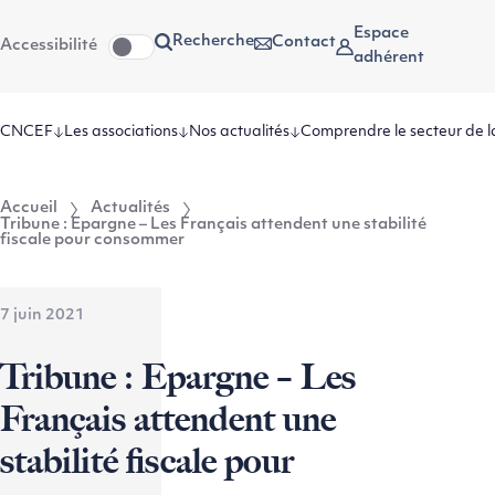
Aller
Aller au
Espace
Recherche
Contact
Accessibilité
au
contenu
adhérent
menu
CNCEF
Les associations
Nos actualités
Comprendre le secteur de l
Accueil
Actualités
Tribune : Epargne – Les Français attendent une stabilité
fiscale pour consommer
7 juin 2021
Tribune : Epargne – Les
Français attendent une
stabilité fiscale pour