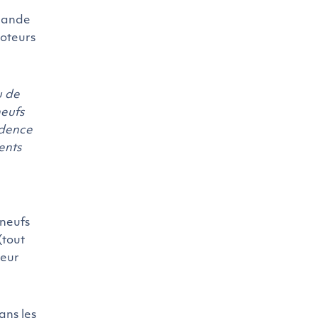
emande
moteurs
u de
neufs
idence
ents
 neufs
(tout
leur
ans les