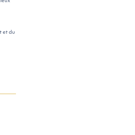
mieux
t et du