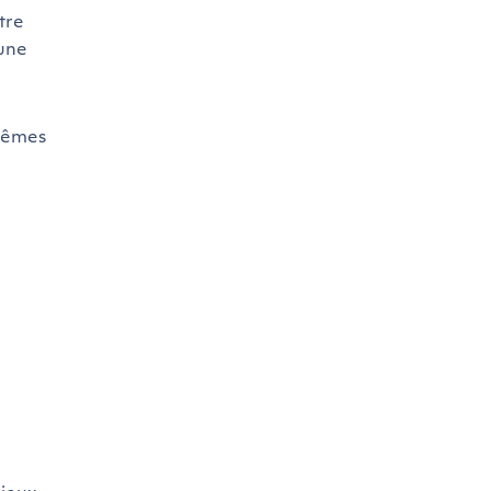
tre
 une
 mêmes