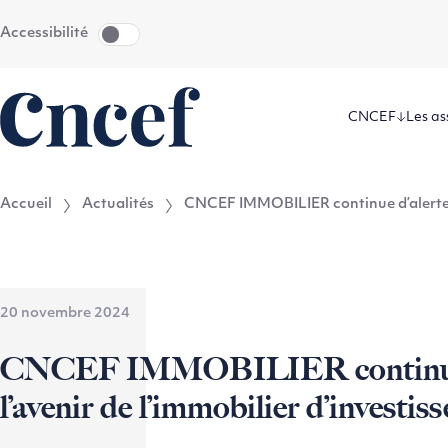
Aller
Aller au
Accessibilité
au
contenu
menu
CNCEF
Les as
Accueil
Actualités
CNCEF IMMOBILIER continue d’alerter s
20 novembre 2024
CNCEF IMMOBILIER continue d
l’avenir de l’immobilier d’investi