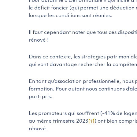
Pour autant le « Denormandie » qui incite à 
le déficit foncier (qui permet une déduction d
lorsque les conditions sont réunies.
Il faut cependant noter que tous ces disposi
rénové !
Dans ce contexte, les stratégies patrimonial
qui vont davantage rechercher la compétenc
En tant qu’association professionnelle, nous 
formation. Pour autant nous continuons d’al
parti pris.
Les promoteurs qui souffrent (-41% de logem
au même trimestre 2023
) ont bien compris
[1]
rénové.