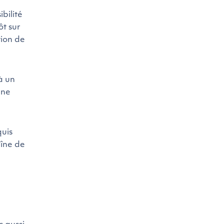
bilité
ôt sur
tion de
à un
une
quis
aîne de