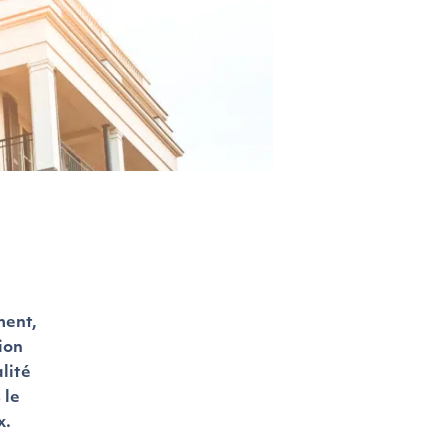
ment,
ion
lité
 le
x.