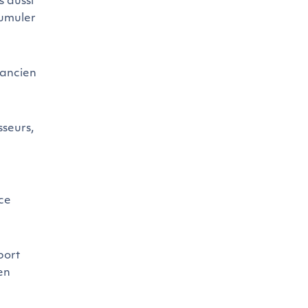
s aussi
cumuler
 ancien
sseurs,
ce
port
en