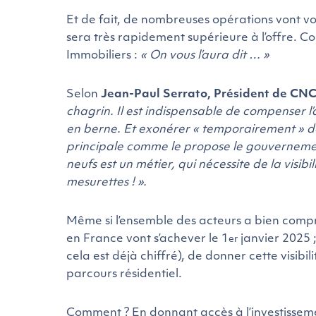
Et de fait, de nombreuses opérations vont v
sera très rapidement supérieure à l’offre. C
Immobiliers
:
« On vous l’aura dit … »
Selon
Jean-Paul Serrato, Président de C
chagrin. Il est indispensable de compenser l
en berne. Et exonérer « temporairement » de
principale comme le propose le gouvernemen
neufs est un métier, qui nécessite de la visib
mesurettes ! ».
Même si l’ensemble des acteurs a bien compr
en France vont s’achever le 1
janvier 2025 ;
er
cela est déjà chiffré), de donner cette visib
parcours résidentiel.
Comment ? En donnant accès à l’investisse