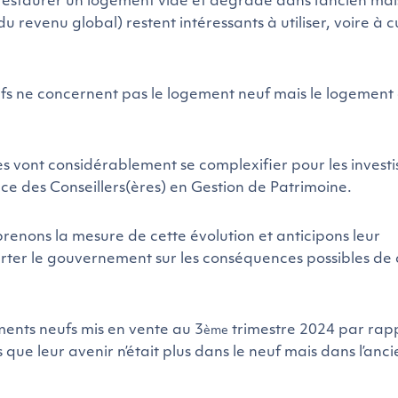
restaurer un logement vide et dégradé dans l’ancien mai
u revenu global) restent intéressants à utiliser, voire à 
tifs ne concernent pas le logement neuf mais le logement
es vont considérablement se complexifier pour les investi
e des Conseillers(ères) en Gestion de Patrimoine.
prenons la mesure de cette évolution et anticipons leur
erter le gouvernement sur les conséquences possibles de 
ents neufs mis en vente au 3
trimestre 2024 par rap
ème
 que leur avenir n’était plus dans le neuf mais dans l’anci