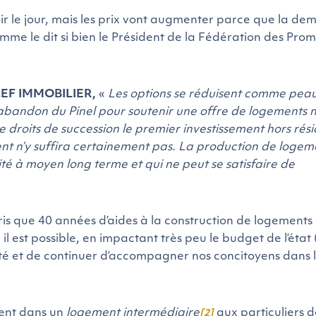
oir le jour, mais les prix vont augmenter parce que la d
omme le dit si bien le Président de la Fédération des Pro
NCEF IMMOBILIER,
«
Les options se réduisent comme pea
’abandon du Pinel pour soutenir une offre de logements 
 droits de succession le premier investissement hors rés
t n’y suffira certainement pas. La production de logem
ilité à moyen long terme et qui ne peut se satisfaire de
is que 40 années d’aides à la construction de logements
 il est possible, en impactant très peu le budget de l’état 
ilité et de continuer d’accompagner nos concitoyens dans 
ment dans un
logement intermédiaire
aux particuliers d
[2]