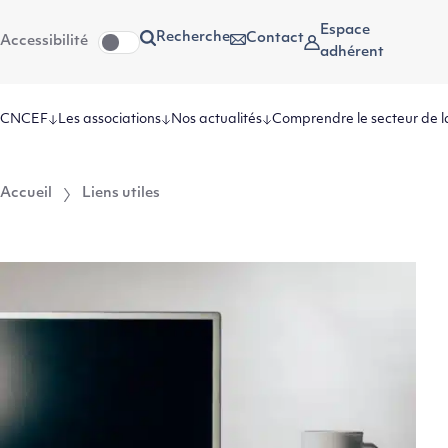
Aller
Aller au
Espace
Recherche
Contact
Accessibilité
au
contenu
adhérent
menu
CNCEF
Les associations
Nos actualités
Comprendre le secteur de l
Accueil
Liens utiles