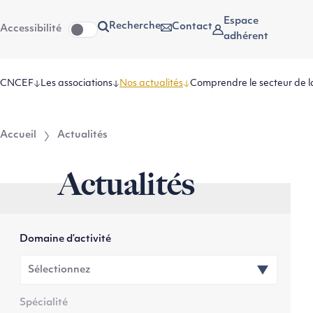
Aller
Aller au
Espace
Recherche
Contact
Accessibilité
au
contenu
adhérent
menu
CNCEF
Les associations
Nos actualités
Comprendre le secteur de l
Accueil
Actualités
Actualités
Domaine d’activité
Spécialité