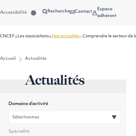
Aller
Aller au
Espace
Recherche
Contact
Accessibilité
au
contenu
adhérent
menu
CNCEF
Les associations
Nos actualités
Comprendre le secteur de l
Accueil
Actualités
Actualités
Domaine d’activité
Spécialité