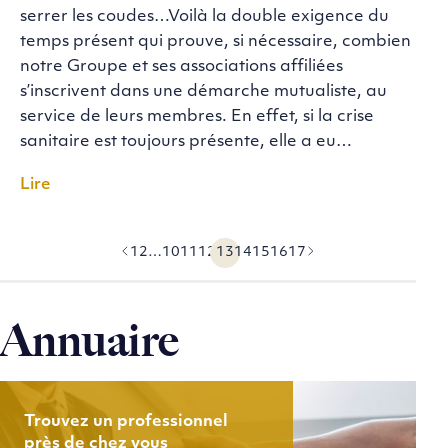
serrer les coudes…Voilà la double exigence du
temps présent qui prouve, si nécessaire, combien
notre Groupe et ses associations affiliées
s’inscrivent dans une démarche mutualiste, au
service de leurs membres. En effet, si la crise
sanitaire est toujours présente, elle a eu…
Lire
1
2
…
10
11
12
13
14
15
16
17
Précédent
Suivant
Annuaire
Trouvez un professionnel
près de chez vous