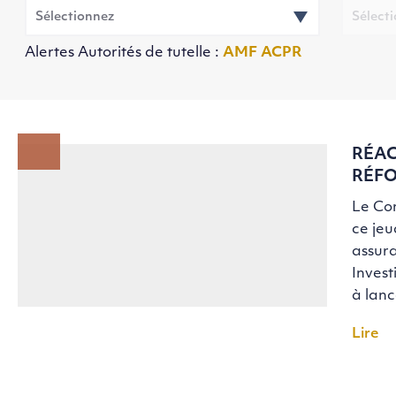
Alertes Autorités de tutelle :
AMF
ACPR
RÉAC
RÉFO
Le Con
ce jeu
assura
Invest
à lan
Lire