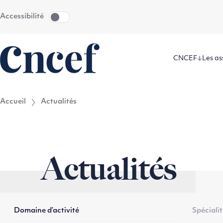
Aller
Aller au
Accessibilité
au
contenu
menu
CNCEF
Les as
Accueil
Actualités
Actualités
Domaine d’activité
Spéciali