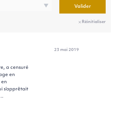
Valider
Réinitialiser
23 mai 2019
te, a censuré
tage en
 en
 s’apprêtait
n…