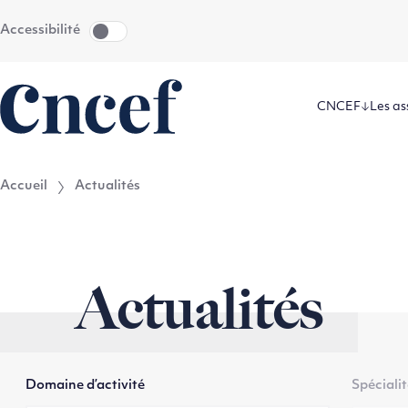
Aller
Aller au
Accessibilité
au
contenu
menu
CNCEF
Les as
Accueil
Actualités
Actualités
Domaine d’activité
Spéciali