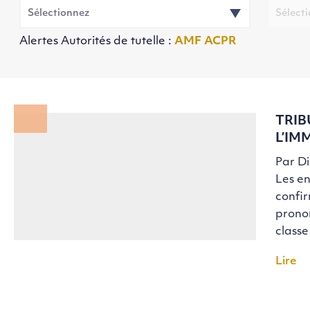
Alertes Autorités de tutelle :
AMF
ACPR
TRIB
L’IM
Par D
Les en
confir
pronon
classe
Lire