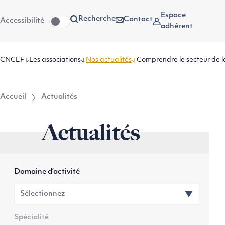
Aller
Aller au
Espace
Recherche
Contact
Accessibilité
au
contenu
adhérent
menu
CNCEF
Les associations
Nos actualités
Comprendre le secteur de l
Accueil
Actualités
Actualités
Domaine d’activité
Spécialité