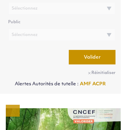
Public
Valider
Réinitialiser
Alertes Autorités de tutelle :
AMF
ACPR