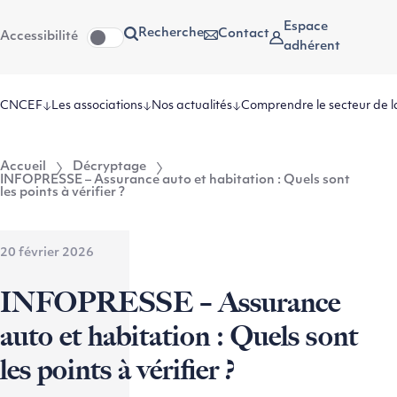
Aller
Aller au
Espace
Recherche
Contact
Accessibilité
au
contenu
adhérent
menu
CNCEF
Les associations
Nos actualités
Comprendre le secteur de l
Accueil
Décryptage
INFOPRESSE – Assurance auto et habitation : Quels sont
les points à vérifier ?
20 février 2026
INFOPRESSE – Assurance
auto et habitation : Quels sont
les points à vérifier ?