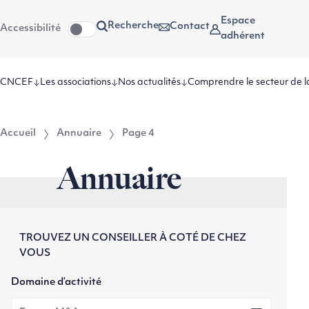
Aller
Aller au
Espace
Recherche
Contact
Accessibilité
au
contenu
adhérent
menu
CNCEF
Les associations
Nos actualités
Comprendre le secteur de l
Accueil
Annuaire
Page 4
Annuaire
TROUVEZ UN CONSEILLER À COTÉ DE CHEZ
VOUS
Domaine d’activité