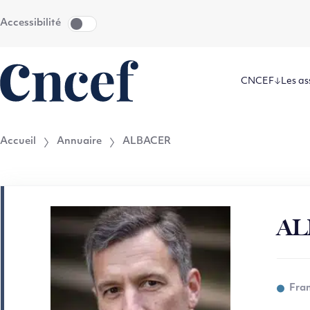
Aller
Aller au
Accessibilité
au
contenu
menu
CNCEF
Les as
Accueil
Annuaire
ALBACER
AL
Fra