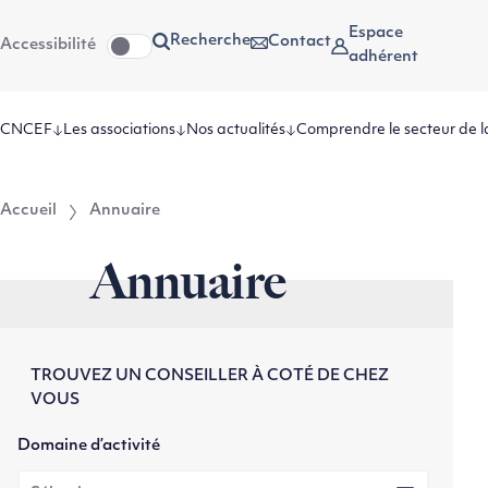
Aller
Aller au
Espace
Recherche
Contact
Accessibilité
au
contenu
adhérent
menu
CNCEF
Les associations
Nos actualités
Comprendre le secteur de l
Accueil
Annuaire
Annuaire
TROUVEZ UN CONSEILLER À COTÉ DE CHEZ
VOUS
Domaine d’activité