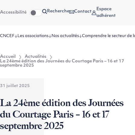
Aller
Aller au
Espace
Recherche
Contact
Accessibilité
au
contenu
adhérent
menu
CNCEF
Les associations
Nos actualités
Comprendre le secteur de l
Accueil
Actualités
La 24ème édition des Journées du Courtage Paris – 16 et 17
septembre 2025
31 juillet 2025
La 24ème édition des Journées
du Courtage Paris – 16 et 17
septembre 2025