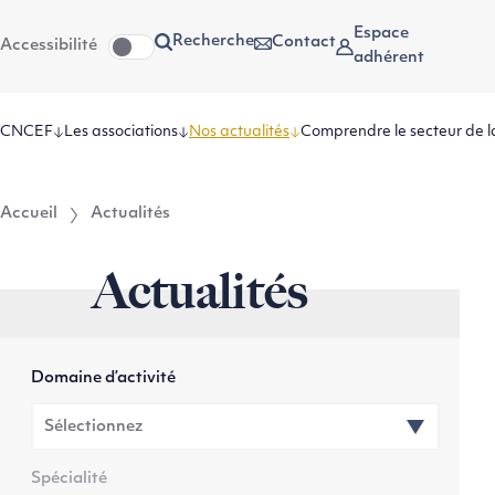
Aller
Aller au
Espace
Recherche
Contact
Accessibilité
au
contenu
adhérent
menu
CNCEF
Les associations
Nos actualités
Comprendre le secteur de l
Accueil
Actualités
Actualités
Domaine d’activité
Spécialité