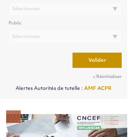
Public
Valider
Réinitialiser
Alertes Autorités de tutelle :
AMF
ACPR