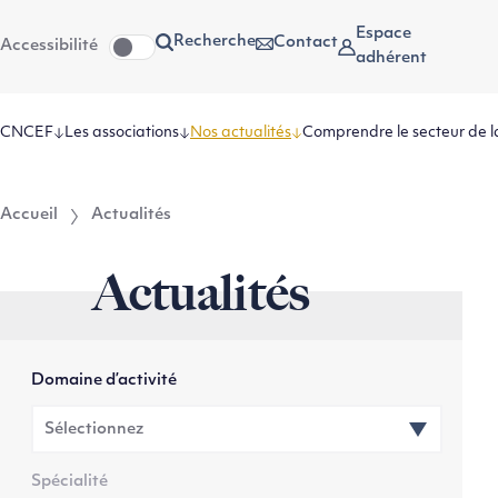
Aller
Aller au
Espace
Recherche
Contact
Accessibilité
au
contenu
adhérent
menu
CNCEF
Les associations
Nos actualités
Comprendre le secteur de l
Accueil
Actualités
Actualités
Domaine d’activité
Spécialité