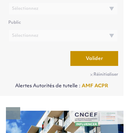
Public
Valider
Réinitialiser
Alertes Autorités de tutelle :
AMF
ACPR