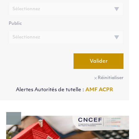
Public
Valider
Réinitialiser
Alertes Autorités de tutelle :
AMF
ACPR