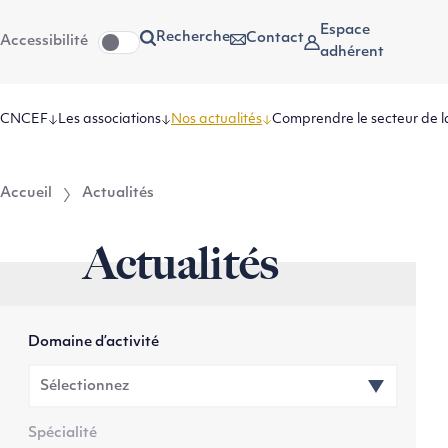
Aller
Aller au
Espace
Recherche
Contact
Accessibilité
au
contenu
adhérent
menu
CNCEF
Les associations
Nos actualités
Comprendre le secteur de l
Accueil
Actualités
Actualités
Domaine d’activité
Spécialité