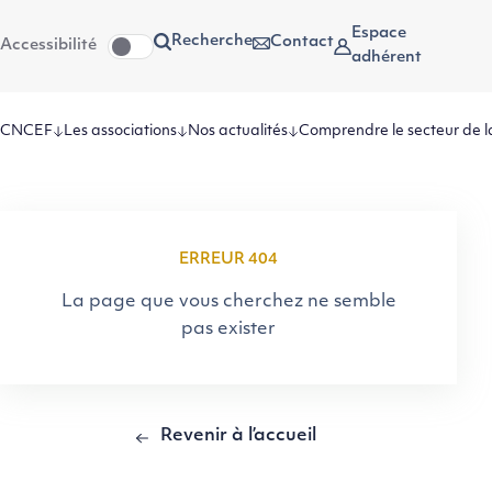
Aller
Aller au
Espace
Recherche
Contact
Accessibilité
au
contenu
adhérent
menu
CNCEF
Les associations
Nos actualités
Comprendre le secteur de l
ERREUR 404
La page que vous cherchez ne semble
pas exister
Revenir à l’accueil