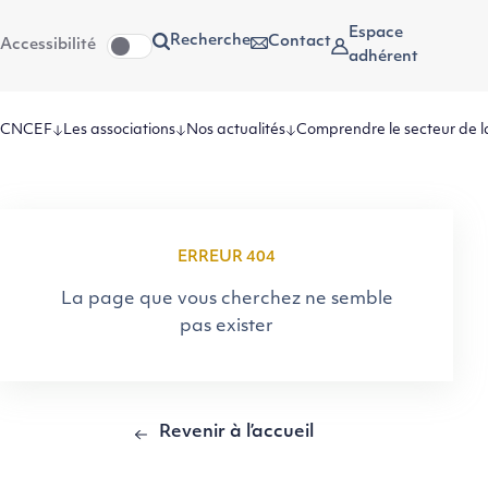
Aller
Aller au
Espace
Recherche
Contact
Accessibilité
au
contenu
adhérent
menu
CNCEF
Les associations
Nos actualités
Comprendre le secteur de l
ERREUR 404
La page que vous cherchez ne semble
pas exister
Revenir à l’accueil