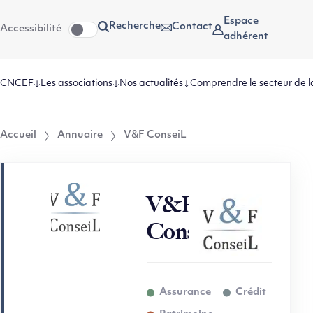
Aller
Aller au
Espace
Recherche
Contact
Accessibilité
au
contenu
adhérent
menu
CNCEF
Les associations
Nos actualités
Comprendre le secteur de l
Accueil
Annuaire
V&F ConseiL
V&F
ConseiL
Assurance
Crédit