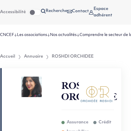
Aller
Aller au
Espace
Recherche
Contact
Accessibilité
au
contenu
adhérent
menu
CNCEF
Les associations
Nos actualités
Comprendre le secteur de l
Accueil
Annuaire
ROSHDI ORCHIDEE
ROSHDI
ORCHIDEE
Assurance
Crédit