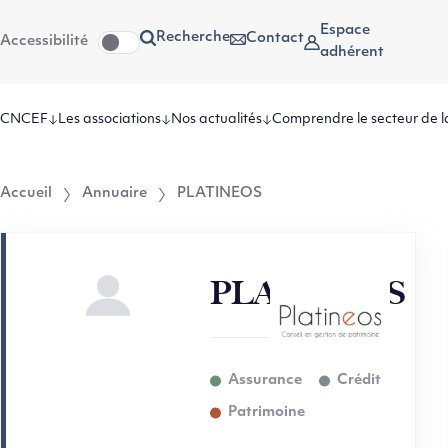
Aller
Aller au
Espace
Recherche
Contact
Accessibilité
au
contenu
adhérent
menu
CNCEF
Les associations
Nos actualités
Comprendre le secteur de l
Accueil
Annuaire
PLATINEOS
PLATINEOS
Assurance
Crédit
Patrimoine