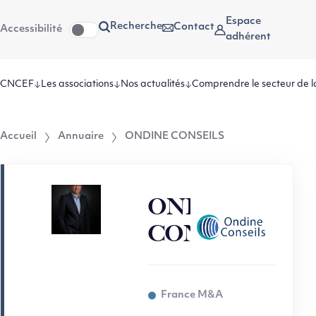
Aller
Aller au
Espace
Recherche
Contact
Accessibilité
au
contenu
adhérent
menu
CNCEF
Les associations
Nos actualités
Comprendre le secteur de l
Accueil
Annuaire
ONDINE CONSEILS
ONDINE
CONSEILS
France M&A