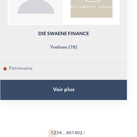
DIE SWAENE FINANCE
Yvelines (78)
Patrimoine
Voir plus
1
2
3
4
…
401
402
Précédent
Suivant