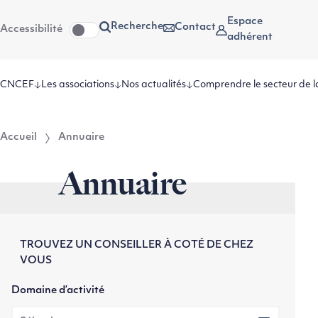
Aller
Aller au
Espace
Recherche
Contact
Accessibilité
au
contenu
adhérent
menu
CNCEF
Les associations
Nos actualités
Comprendre le secteur de l
Accueil
Annuaire
Annuaire
TROUVEZ UN CONSEILLER À COTÉ DE CHEZ
VOUS
Domaine d’activité