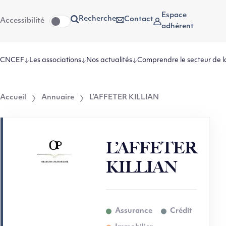
Aller
Aller au
Espace
Recherche
Contact
Accessibilité
au
contenu
adhérent
menu
CNCEF
Les associations
Nos actualités
Comprendre le secteur de l
Accueil
Annuaire
L’AFFETER KILLIAN
L’AFFETER
KILLIAN
Assurance
Crédit