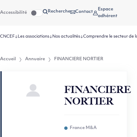
Aller
Aller au
Espace
Recherche
Contact
Accessibilité
au
contenu
adhérent
menu
CNCEF
Les associations
Nos actualités
Comprendre le secteur de l
Accueil
Annuaire
FINANCIERE NORTIER
FINANCIERE
NORTIER
France M&A