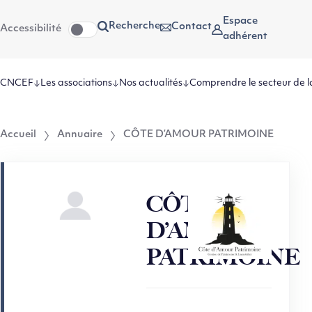
Aller
Aller au
Espace
Recherche
Contact
Accessibilité
au
contenu
adhérent
menu
CNCEF
Les associations
Nos actualités
Comprendre le secteur de l
Accueil
Annuaire
CÔTE D’AMOUR PATRIMOINE
CÔTE
D’AMOUR
PATRIMOINE