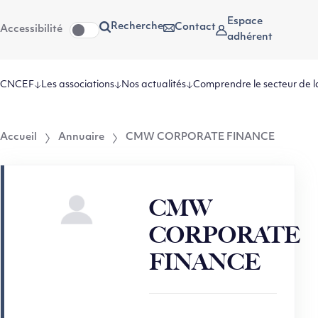
Aller
Aller au
Espace
Recherche
Contact
Accessibilité
au
contenu
adhérent
menu
CNCEF
Les associations
Nos actualités
Comprendre le secteur de l
Accueil
Annuaire
CMW CORPORATE FINANCE
CMW
CORPORATE
FINANCE