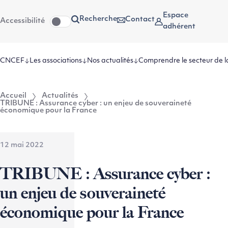
Aller
Aller au
Espace
Recherche
Contact
Accessibilité
au
contenu
adhérent
menu
CNCEF
Les associations
Nos actualités
Comprendre le secteur de l
Accueil
Actualités
TRIBUNE : Assurance cyber : un enjeu de souveraineté
économique pour la France
12 mai 2022
TRIBUNE : Assurance cyber :
un enjeu de souveraineté
économique pour la France