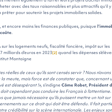
s mettent également à l’arrêt leurs projets d’achat immob
ter avec des taux raisonnables et plus attractifs qu’il y
 prêter pour soutenir les projets immobiliers solides.
e, et encore moins les finances publiques, puisque
l’immob
 coûte
.
sur les logements neufs, fiscalité foncière, impôt sur les
7 milliards d’euros en 2023
quand les dépenses s’élève
[2]
nstitut Montaigne
es réelles de ceux qu’ils sont censés servir ? Nous n’avons
c la meute, mais force est de constater que, concernant u
yé est désespérant !»,
s’indigne
Côme Robet, Président 
 doit cependant pas conduire les Français à l’attentisme.
us que jamais nécessaire qu’ils puissent mettre un toit sur 
vernements sur ce droit qui d
oit être défendu. Il fait parti
tre crédibilité sur la scène internationale. Les enjeux son