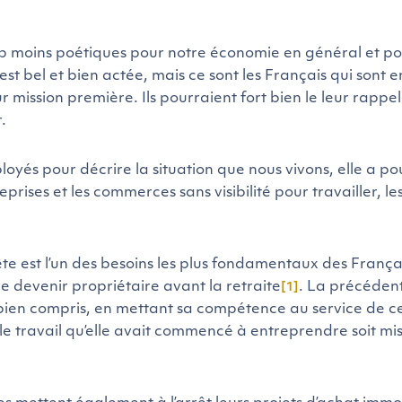
p moins poétiques pour notre économie en général et po
st bel et bien actée, mais ce sont les Français qui sont e
r mission première. Ils pourraient fort bien le leur rappe
.
loyés pour décrire la situation que nous vivons, elle a po
prises et les commerces sans visibilité pour travailler, le
 tête est l’un des besoins les plus fondamentaux des França
de devenir propriétaire avant la retraite
. La précéden
[1]
 bien compris, en mettant sa compétence au service de c
le travail qu’elle avait commencé à entreprendre soit mi