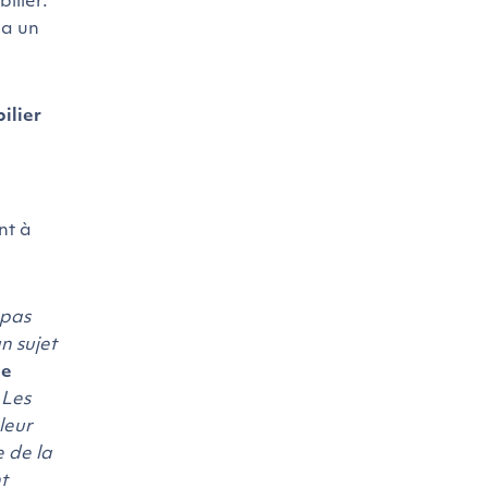
ilier.
 a un
ilier
nt à
 pas
n sujet
de
 Les
leur
e de la
t