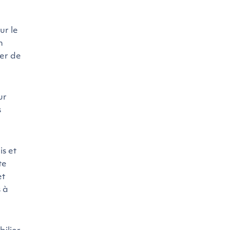
ur le
n
ler de
ur
s
is et
te
et
s à