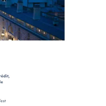
édit,
de
’est