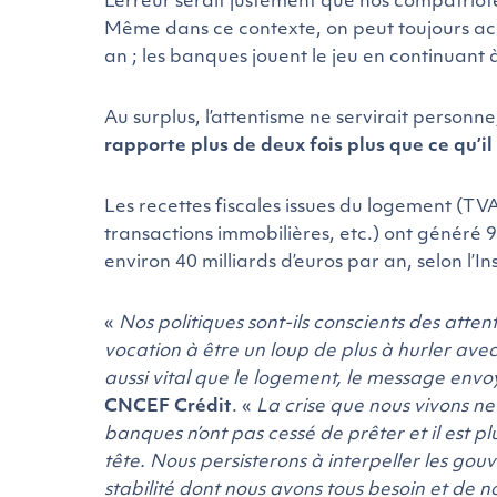
L’erreur serait justement que nos compatriote
Même dans ce contexte, on peut toujours ache
an ; les banques jouent le jeu en continuant à
Au surplus, l’attentisme ne servirait personn
rapporte plus de deux fois plus que ce qu’il
Les recettes fiscales issues du logement (TVA 
transactions immobilières, etc.) ont généré 9
environ 40 milliards d’euros par an, selon l’I
«
Nos politiques sont-ils conscients des attent
vocation à être un loup de plus à hurler ave
aussi vital que le logement, le message envo
CNCEF Crédit
. «
La crise que nous vivons ne
banques n’ont pas cessé de prêter et il est pl
tête. Nous persisterons à interpeller les gou
stabilité dont nous avons tous besoin et de no