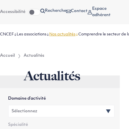
Aller
Aller au
Espace
Recherche
Contact
Accessibilité
au
contenu
adhérent
menu
CNCEF
Les associations
Nos actualités
Comprendre le secteur de l
Accueil
Actualités
Actualités
Domaine d’activité
Spécialité