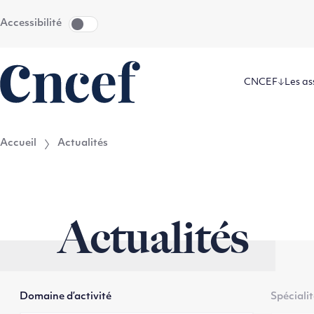
Aller
Aller au
Accessibilité
au
contenu
menu
CNCEF
Les as
Accueil
Actualités
Actualités
Domaine d’activité
Spéciali