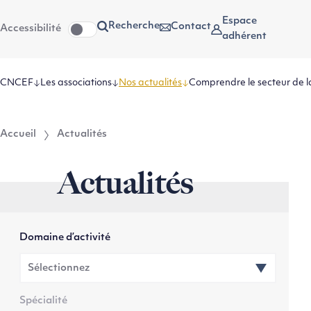
Aller
Aller au
Espace
Recherche
Contact
Accessibilité
au
contenu
adhérent
menu
CNCEF
Les associations
Nos actualités
Comprendre le secteur de l
Accueil
Actualités
Actualités
Domaine d’activité
Spécialité