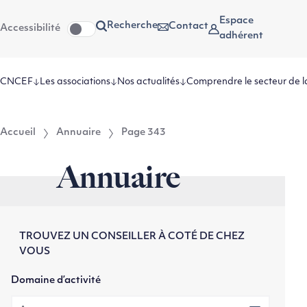
Aller
Aller au
Espace
Recherche
Contact
Accessibilité
au
contenu
adhérent
menu
CNCEF
Les associations
Nos actualités
Comprendre le secteur de l
Accueil
Annuaire
Page 343
Annuaire
TROUVEZ UN CONSEILLER À COTÉ DE CHEZ
VOUS
Domaine d’activité