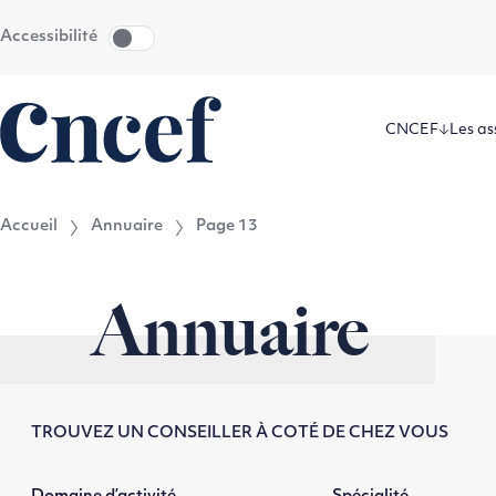
Aller
Aller au
Accessibilité
au
contenu
menu
CNCEF
Les as
Accueil
Annuaire
Page 13
Annuaire
TROUVEZ UN CONSEILLER À COTÉ DE CHEZ VOUS