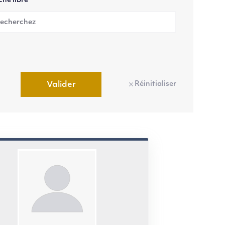
he libre
Réinitialiser
Valider