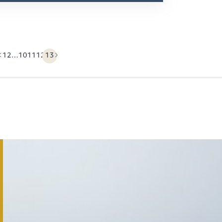
1
2
…
10
11
12
13
Précédent
Suivant